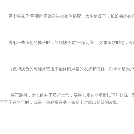
男士穿袜子*重要的原则是讲求整体搭配，大多情况下，长长的裤身
搭配一些深色的裤子时，并非袜子要“一深到底”。如果追求时髦，
白色和浅色的纯棉袜该用来配休闲风格的衣裤和便鞋。白袜子是为户
穿正装时，太长的袜子显得土气，要穿长度在小腿肚以下的短袜，
不至于在坐下时，或是一条腿搭在另一条腿上时露出腿部的皮肤。